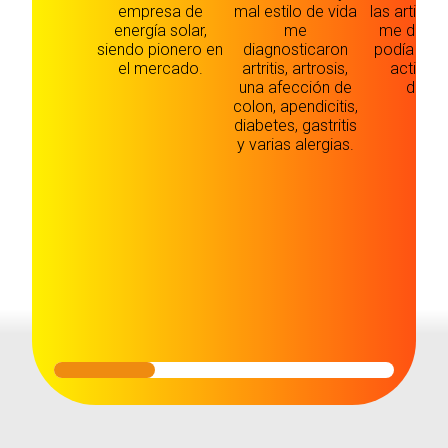
empresa de
mal estilo de vida
las articul
energía solar,
me
me dolían
siendo pionero en
diagnosticaron
podía hac
el mercado.
artritis, artrosis,
activid
una afección de
diaria
colon, apendicitis,
diabetes, gastritis
y varias alergias.