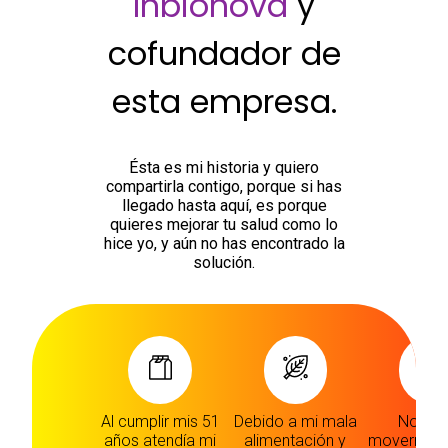
Inbionova
y
cofundador de
esta empresa.
Ésta es mi historia y quiero
compartirla contigo, porque si has
llegado hasta aquí, es porque
quieres mejorar tu salud como lo
hice yo, y aún no has encontrado la
solución.
Al cumplir mis 51
Debido a mi mala
No pod
años atendía mi
alimentación y
moverme, 